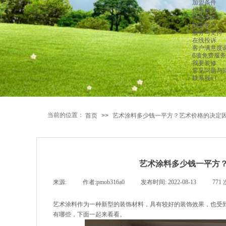
加盟条件
优惠政策
加盟流程
加盟客户
服务与支持
在线投诉
客户满意度
6项免费服务
我要装修
常见问题与
联系我们
当前的位置：
首页
>>
艺术涂料多少钱一平方？艺术价格的决定
艺术涂料多少钱一平方
来源:
|
作者:
pmob316a0
|
发布时间:
2022-08-13
|
771
艺术涂料作为一种新型的装饰材料，具有较好的装饰效果，也受
有哪些，下面一起来看看。