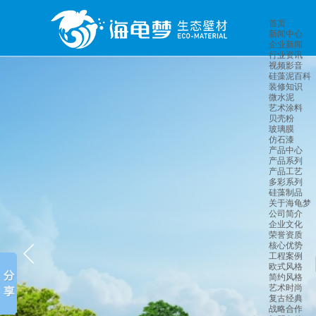
首页
新闻中心
企业新闻
行业资讯
视频影音
硅藻泥百科
装修知识
微水泥
艺术涂料
贝壳粉
玻璃膜
仿石漆
产品中心
产品系列
产品工艺
多彩系列
硅藻制品
关于海龟梦
公司简介
企业文化
荣誉资质
核心优势
工程案例
欧式风格
简约风格
艺术时尚
复古经典
战略合作