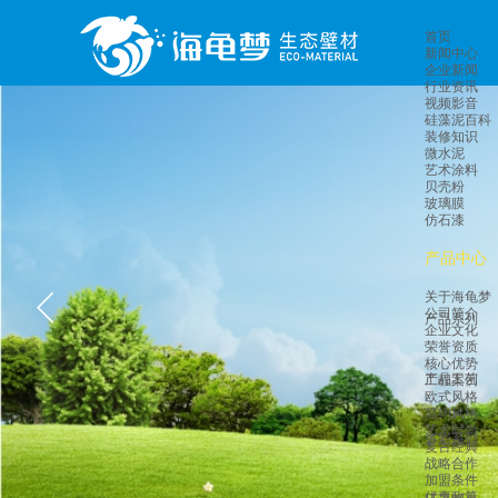
首页
新闻中心
企业新闻
行业资讯
视频影音
硅藻泥百科
装修知识
微水泥
艺术涂料
贝壳粉
玻璃膜
仿石漆
产品中心
关于海龟梦
公司简介
产品系列
企业文化
荣誉资质
核心优势
产品工艺
工程案例
欧式风格
简约风格
艺术时尚
多彩系列
复古经典
战略合作
加盟条件
优惠政策