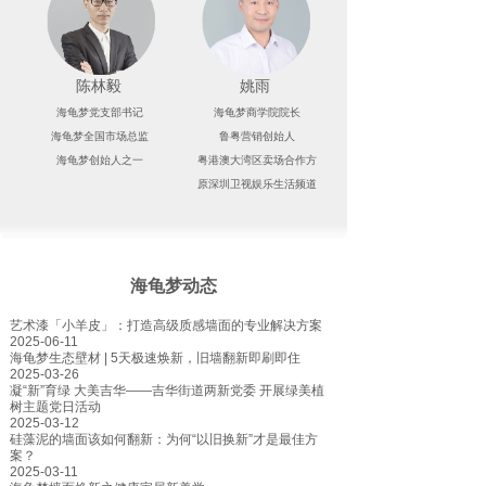
陈林毅
姚雨
海龟梦党支部书记
海龟梦商学院院长
海龟梦全国市场总监
鲁粤营销创始人
海龟梦创始人之一
粤港澳大湾区卖场合作方
原深圳卫视娱乐生活频道
海龟梦动态
艺术漆「小羊皮」：打造高级质感墙面的专业解决方案
2025-06-11
海龟梦生态壁材 | 5天极速焕新，旧墙翻新即刷即住
2025-03-26
凝“新”育绿 大美吉华——吉华街道两新党委 开展绿美植
树主题党日活动
2025-03-12
硅藻泥的墙面该如何翻新：为何“以旧换新”才是最佳方
案？
2025-03-11