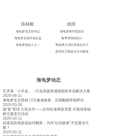
陈林毅
姚雨
海龟梦党支部书记
海龟梦商学院院长
海龟梦全国市场总监
鲁粤营销创始人
海龟梦创始人之一
粤港澳大湾区卖场合作方
原深圳卫视娱乐生活频道
海龟梦动态
艺术漆「小羊皮」：打造高级质感墙面的专业解决方案
2025-06-11
海龟梦生态壁材 | 5天极速焕新，旧墙翻新即刷即住
2025-03-26
凝“新”育绿 大美吉华——吉华街道两新党委 开展绿美植
树主题党日活动
2025-03-12
硅藻泥的墙面该如何翻新：为何“以旧换新”才是最佳方
案？
2025-03-11