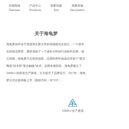
天猫商城
产品中心
我要加盟
我要装修
Tianmao
Products
Join
Decoration
关于海龟梦
海龟梦由毕业于英国考文垂大学的张国栋先生创立，一个留学
生的创业梦想，最终成就了一个成长10年的行业标杆品牌。成
立初期，海龟梦不忘坚持创新，仅用时两年就成功开创了“笼芯
陶瓷”技术和“复合触媒”技术。品牌发展阶段，海龟梦建立了
10000㎡的研发生产基地，大大提升了品牌实力。2017年，海龟
梦正式在新四板上市（股权代码：367197）。
10000㎡生产基地