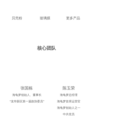
贝壳粉
玻璃膜
更多产品
核心团队
张国栋
陈玉荣
海龟梦创始人、董事长
海龟梦总经理
“龙华新区第一届政协委员”
海龟梦首席运营官
海龟梦创始人之一
中共党员