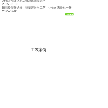
海龟梦墙面焕新之健康家居新美学
2025-03-10
旧墙焕新新选择：硅藻泥拉丝工艺，让你的家焕然一新
2025-02-01
工装案例
天安云谷
大族激光
深圳大鹏万科浪骑游艇会所