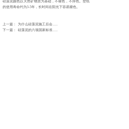
硅藻泥颜色以天然矿物质为基础，不褪色，不掉色。壁纸
的使用寿命约为3-5年，长时间在阳光下容易褪色。
上一篇：
为什么硅藻泥施工后会......
下一篇：
硅藻泥的六项国家标准......