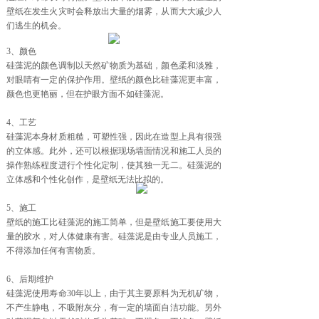
壁纸在发生火灾时会释放出大量的烟雾，从而大大减少人
们逃生的机会。
3、颜色
硅藻泥的颜色调制以天然矿物质为基础，颜色柔和淡雅，
对眼睛有一定的保护作用。壁纸的颜色比硅藻泥更丰富，
颜色也更艳丽，但在护眼方面不如硅藻泥。
4、工艺
硅藻泥本身材质粗糙，可塑性强，因此在造型上具有很强
的立体感。此外，还可以根据现场墙面情况和施工人员的
操作熟练程度进行个性化定制，使其独一无二。硅藻泥的
立体感和个性化创作，是壁纸无法比拟的。
5、施工
壁纸的施工比硅藻泥的施工简单，但是壁纸施工要使用大
量的胶水，对人体健康有害。硅藻泥是由专业人员施工，
不得添加任何有害物质。
6、后期维护
硅藻泥使用寿命30年以上，由于其主要原料为无机矿物，
不产生静电，不吸附灰分，有一定的墙面自洁功能。另外