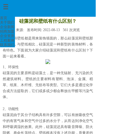
首页
>
首页
硅藻泥和壁纸有什么区别？
关于我们
企业新闻
来源:
发布时间:
2022-08-13
561
次浏览
招商加盟
企业资质
硅藻泥和壁纸都是用来装饰墙面的，那么硅藻泥和壁纸那
工程案例
个好呢，与壁纸相比，硅藻泥是一种新型的装饰材料，各
联系我们
有特色。下面就为大家介绍硅藻泥和壁纸有什么区别？下
面一起来看看。
1、环保性
硅藻泥的主要原料是硅藻土，是一种无辐射、无污染的天
然建筑材料。壁纸的主要材料有塑料、泡沫、金属、稻
草、纸浆、木纤维、无纺布等类型。它们大多是通过化学
合成方法提取的，它们或多或少都会释放出甲醛等污染气
体。
2、功能性
硅藻泥由于其分子结构具有许多空隙，可以有效吸收空气
中的有害气体和空气中过多的水分子，从而达到净化空气
和呼吸调湿的效果。此外，硅藻泥还具有吸音降噪、防火
阻燃、寿命长等特点。壁纸根本没有上述功能，质量差的