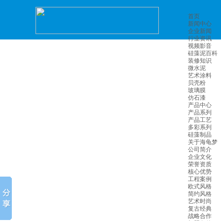
首页
新闻中心
企业新闻
行业资讯
视频影音
硅藻泥百科
装修知识
微水泥
艺术涂料
贝壳粉
玻璃膜
仿石漆
产品中心
产品系列
产品工艺
多彩系列
硅藻制品
关于海龟梦
公司简介
企业文化
荣誉资质
核心优势
工程案例
欧式风格
简约风格
艺术时尚
复古经典
战略合作