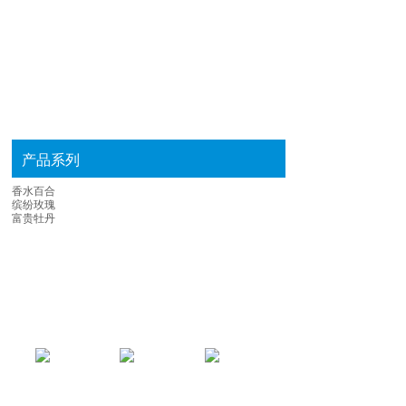
产品系列
香水百合
缤纷玫瑰
富贵牡丹