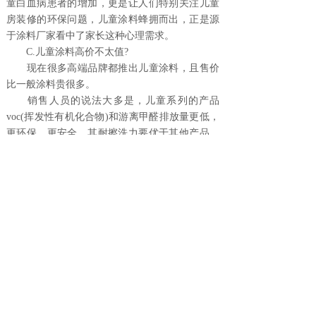
童白血病患者的增加，更是让人们特别关注儿童
房装修的环保问题，儿童涂料蜂拥而出，正是源
于涂料厂家看中了家长这种心理需求。
C.儿童涂料高价不太值?
现在很多高端品牌都推出儿童涂料，且售价
比一般涂料贵很多。
销售人员的说法大多是，儿童系列的产品
voc(挥发性有机化合物)和游离甲醛排放量更低，
更环保、更安全。其耐擦洗力要优于其他产品，
可以配合孩子爱在墙上涂画的天性。
但是，产品说明中的voc、游离甲醛等指标的
检验结果，很多一般涂料和儿童涂料都标注为“未
检出”，这与销售人员说的“差很远”差别很大。
“目前这个阶段，儿童涂料更多只是一个噱头而
已。”涂料协会一位不愿意透露自己姓名的专家
说。
上一篇：
油漆将致白癜风危险 ......
下一篇：
新鲜上市 让人眼花缭......