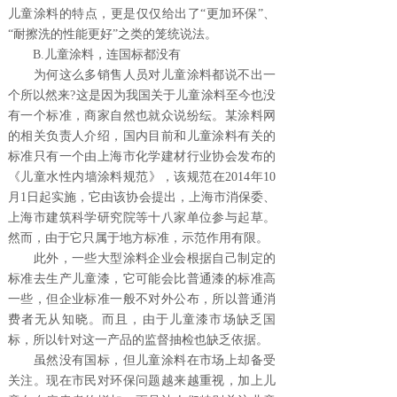
儿童涂料的特点，更是仅仅给出了“更加环保”、
“耐擦洗的性能更好”之类的笼统说法。
B.儿童涂料，连国标都没有
为何这么多销售人员对儿童涂料都说不出一
个所以然来?这是因为我国关于儿童涂料至今也没
有一个标准，商家自然也就众说纷纭。某涂料网
的相关负责人介绍，国内目前和儿童涂料有关的
标准只有一个由上海市化学建材行业协会发布的
《儿童水性内墙涂料规范》，该规范在2014年10
月1日起实施，它由该协会提出，上海市消保委、
上海市建筑科学研究院等十八家单位参与起草。
然而，由于它只属于地方标准，示范作用有限。
此外，一些大型涂料企业会根据自己制定的
标准去生产儿童漆，它可能会比普通漆的标准高
一些，但企业标准一般不对外公布，所以普通消
费者无从知晓。而且，由于儿童漆市场缺乏国
标，所以针对这一产品的监督抽检也缺乏依据。
虽然没有国标，但儿童涂料在市场上却备受
关注。现在市民对环保问题越来越重视，加上儿