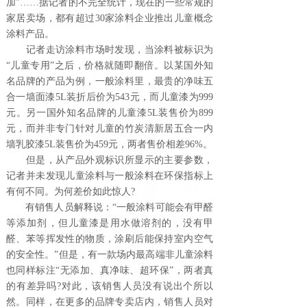
加”……据记者的不完全统计，现在的一些常规的
家居卖场，都有超过30家涂料企业推出儿童概念
涂料产品。
记者走访涂料市场时发现，当涂料被标识为
“儿童专用”之后，价格就随即翻倍。以某国外知
名品牌的产品为例，一般涂料里，最贵的净味五
合一墙面漆5L装折后价为543元，而儿童漆为999
元。另一国外知名品牌的儿童漆5L装售价为899
元，而并非专门针对儿童的竹炭清新居五合一内
墙乳胶漆5L装售价为459元，两者售价相差96%。
但是，从产品外观标识所显示的主要参数，
记者并未发现儿童涂料与一般涂料在环保指标上
有何不同。为何差价如此惊人?
有销售人员解释说：“一般涂料可能会有甲醛
等添加剂，但儿童漆是用水做溶剂的，没有甲
醛、苯等挥发性的物质，涂刷后能保持室内空气
的安全性。”但是，有一款场内最高端非儿童涂料
也同样标注“无添加、真净味、超环保”，两者真
的有差异吗?对此，该销售人员没有说出个所以
然。同样，在更多的品牌专卖店内，销售人员对