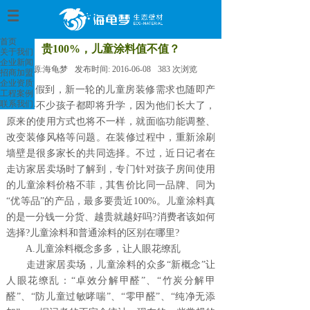
首页
>
首页
贵100%，儿童涂料值不值？
关于我们
企业新闻
来源:
海龟梦
发布时间:
2016-06-08
383
次浏览
招商加盟
企业资质
暑假到，新一轮的儿童房装修需求也随即产
工程案例
联系我们
生——不少孩子都即将升学，因为他们长大了，
原来的使用方式也将不一样，就面临功能调整、
改变装修风格等问题。在装修过程中，重新涂刷
墙壁是很多家长的共同选择。不过，近日记者在
走访家居卖场时了解到，专门针对孩子房间使用
的儿童涂料价格不菲，其售价比同一品牌、同为
“优等品”的产品，最多要贵近100%。儿童涂料真
的是一分钱一分货、越贵就越好吗?消费者该如何
选择?儿童涂料和普通涂料的区别在哪里?
A.儿童涂料概念多多，让人眼花缭乱
走进家居卖场，儿童涂料的众多“新概念”让
人眼花缭乱：“卓效分解甲醛”、“竹炭分解甲
醛”、“防儿童过敏哮喘”、“零甲醛”、“纯净无添