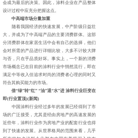
会成为最后的决策。因此，涂料企业在产品整体
设计过程中应充分把握这点。
中高端市场分量加重
随着我国经济的快速发展，中产阶级日益壮
大，并成为了中高端产品的主要消费群体。这部
分消费群体在家居生活中会有自己的选择，他们
会对所需的产品进行详细比较，大多不计较大牌
与否，只在乎品质好坏。事实上，一个新的消费
市场概念已在目前的涂料行业中悄然流行，即在
满足中等收入但追求时尚的消费者心理的同时又
符合其购买能力的市场。
借“绿”转“红” “油”退“水”进 涂料行业巨变在
即(行业置顶)(新闻)
中国涂料行业经过多年的发展已经得到了市
场的广泛接受，尤其是经由房地产的高速发展的
近些年，涂料行业作为房地产业的配套行业也得
到了快速的发展。从世界格局的范围来看，几乎