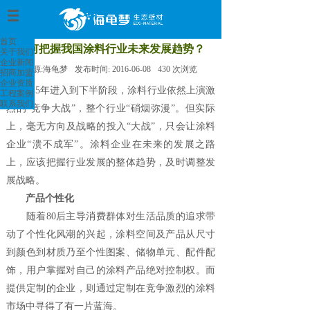
首页
>
首页
如何把握我国涂料行业未来发展趋势？
关于我们
企业新闻
来源:
海龟梦
发布时间:
2016-06-08
430
次浏览
招商加盟
企业资质
2015年进入到下半阶段，涂料行业依然上演激
工程案例
联系我们
烈的“竞争大战”，整个行业“硝烟弥漫”。但实际
上，毫无方向及战略的投入“大战”，只会让涂料
企业“溃不成军”。涂料企业在未来的发展之路
上，应该把握行业发展的整体趋势，及时调整发
展战略。
产品个性化
随着80后主导消费群体对生活品质的追求带
动了个性化风潮的兴起，涂料空间及产品从尺寸
到颜色到材质乃至个性图案、储物单元、配件配
饰，用户掌握对自己的涂料产品绝对控制权。而
提供定制的企业，则通过定制在竞争激烈的涂料
市场中寻得了有一片蓝海。