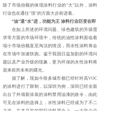
除了市场份额的体现涂料行业的“大”以外，涂料
行业也在通往“强”的方面大步前进着。
“油”退“水”进，功能为王 涂料行业巨变在即
在如上所述的环境问题、绿色建筑的升级需
求等方面的市场环境中，传统的油性涂料面临着
缩小市场份额直至淘汰的情况，而水性涂料将会
在市场中加速快跑。鉴于我国日益加剧的环境问
题以及产业升级的现象，更为环保的水性涂料将
迎来前所未有的曙光。
据了解，现如今很多城市都已经针对高VOC
的涂料进行了限制，以深圳为例，深圳已经全面
出台了外墙新涂装的涂料禁用油漆的政令，由此
可见在涂料的选择上，水性涂料已经成为了不二
之选。在本月初的国际涂料展会上，一大批企业
都在水性涂料上做足了文章，一些品牌推出了无
味超低挥发的水性内墙涂料，另外，绿色建筑的
高标准和高规范，将会推动建筑涂料行业向前迈