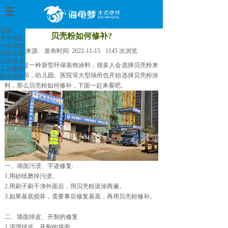
首页
>
首页
贝壳粉如何修补?
关于我们
企业新闻
来源:
发布时间:
2022-11-15
1145
次浏览
招商加盟
企业资质
贝壳粉是一种新型环保装饰涂料，很多人会选择贝壳粉来
工程案例
装饰房间，幼儿园、医院等大型场所也开始选择贝壳粉涂
联系我们
料，那么贝壳粉如何修补，下面一起来看吧。
一、墙面污渍、字迹修复:
1.用砂纸磨掉污渍。
2.用刷子刷干净外面后，用贝壳粉滚涂两遍。
3.如果基底损坏，需要事后修复基底，再用贝壳粉修补。
二、墙面掉皮、开裂的修复
1.清理掉皮、开裂的墙面。