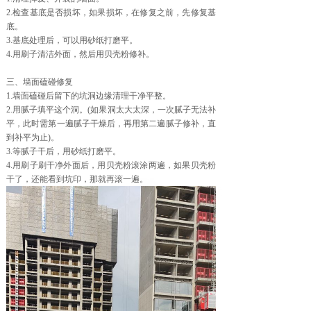
2.检查基底是否损坏，如果损坏，在修复之前，先修复基
底。
3.基底处理后，可以用砂纸打磨平。
4.用刷子清洁外面，然后用贝壳粉修补。
三、墙面磕碰修复
1.墙面磕碰后留下的坑洞边缘清理干净平整。
2.用腻子填平这个洞。(如果洞太大太深，一次腻子无法补
平，此时需第一遍腻子干燥后，再用第二遍腻子修补，直
到补平为止)。
3.等腻子干后，用砂纸打磨平。
4.用刷子刷干净外面后，用贝壳粉滚涂两遍，如果贝壳粉
干了，还能看到坑印，那就再滚一遍。