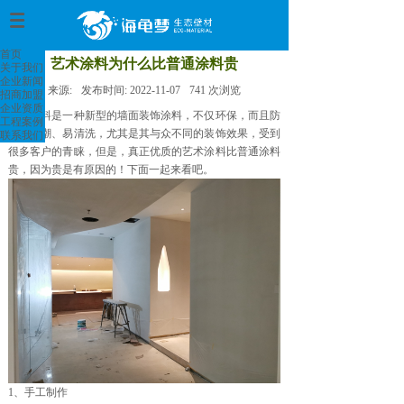
首页
>
首页
艺术涂料为什么比普通涂料贵
关于我们
企业新闻
来源:
发布时间:
2022-11-07
741
次浏览
招商加盟
企业资质
艺术涂料是一种新型的墙面装饰涂料，不仅环保，而且防
工程案例
水、防潮、易清洗，尤其是其与众不同的装饰效果，受到
联系我们
很多客户的青睐，但是，真正优质的艺术涂料比普通涂料
贵，因为贵是有原因的！下面一起来看吧。
1、手工制作