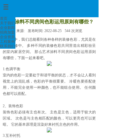
首页
>
首页
艺术涂料不同房间色彩运用原则有哪些？
关于我们
企业新闻
来源:
发布时间:
2022-08-25
544
次浏览
招商加盟
企业资质
在生活中，我们总能看到各种各样的装修色彩，尤其是在
工程案例
家居装修中。 多种不同的装修色彩共同营造出精彩纷呈
联系我们
的室内家居空间。 那么艺术涂料不同房间色彩运用原则
有哪些，下面一起来看吧。
1.色调平衡
室内的色彩一定要处于和谐平衡的状态，才不会让人看到
视觉上的混乱感，色彩的平衡很重要。 冷暖色要搭配使
用，不能完全使用一种颜色，也不能组合使用。 任何颜
色都可以搭配。
2、装饰色彩
装饰色彩必须有主也有次。 主色是主色，适用于较大的
区域。 次色是与主色相匹配的颜色，可以更亮也可以更
暗。 它的基本原理是渲染好来衬托主色的作用。
3.互补衬托