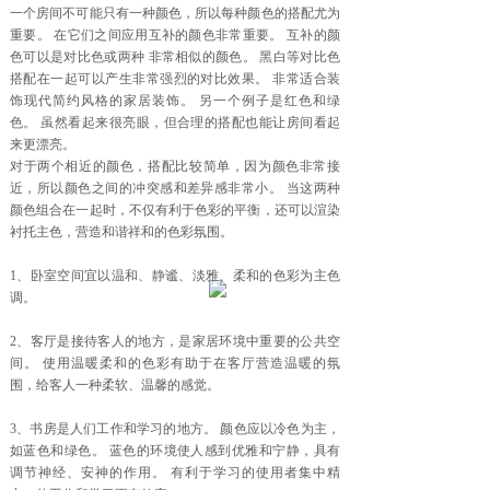
一个房间不可能只有一种颜色，所以每种颜色的搭配尤为
重要。 在它们之间应用互补的颜色非常重要。 互补的颜
色可以是对比色或两种 非常相似的颜色。 黑白等对比色
搭配在一起可以产生非常强烈的对比效果。 非常适合装
饰现代简约风格的家居装饰。 另一个例子是红色和绿
色。 虽然看起来很亮眼，但合理的搭配也能让房间看起
来更漂亮。
对于两个相近的颜色，搭配比较简单，因为颜色非常接
近，所以颜色之间的冲突感和差异感非常小。 当这两种
颜色组合在一起时，不仅有利于色彩的平衡，还可以渲染
衬托主色，营造和谐祥和的色彩氛围。
1、卧室空间宜以温和、静谧、淡雅、柔和的色彩为主色
调。
2、客厅是接待客人的地方，是家居环境中重要的公共空
间。 使用温暖柔和的色彩有助于在客厅营造温暖的氛
围，给客人一种柔软、温馨的感觉。
3、书房是人们工作和学习的地方。 颜色应以冷色为主，
如蓝色和绿色。 蓝色的环境使人感到优雅和宁静，具有
调节神经、安神的作用。 有利于学习的使用者集中精