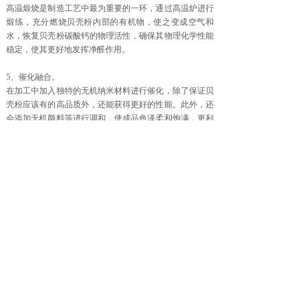
高温煅烧是制造工艺中最为重要的一环，通过高温炉进行
煅练，充分燃烧贝壳粉内部的有机物，使之变成空气和
水，恢复贝壳粉碳酸钙的物理活性，确保其物理化学性能
稳定，使其更好地发挥净醛作用。
5、催化融合。
在加工中加入独特的无机纳米材料进行催化，除了保证贝
壳粉应该有的高品质外，还能获得更好的性能。此外，还
会添加无机颜料等进行调和，使成品色泽柔和饱满，更利
于艺术表达。
6、严格检验
混配完成后，再进行8项严格检测，记录备案，并留存样
品备用，确保产品质量合格。
7、成品分装
采用国际标准进行包装，让用户放心。
上一篇：
贝壳粉和乳胶漆哪个好......
下一篇：
贝壳粉的功能是什么，......