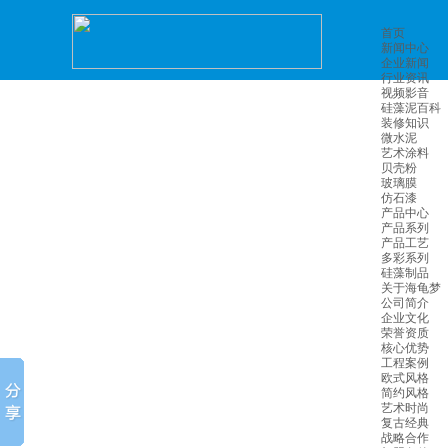
首页
新闻中心
企业新闻
行业资讯
视频影音
硅藻泥百科
装修知识
微水泥
艺术涂料
贝壳粉
玻璃膜
仿石漆
产品中心
产品系列
产品工艺
多彩系列
硅藻制品
关于海龟梦
公司简介
企业文化
荣誉资质
核心优势
工程案例
欧式风格
简约风格
艺术时尚
复古经典
战略合作