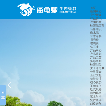
首页
新闻中心
企业新闻
行业资讯
视频影音
硅藻泥百科
装修知识
微水泥
艺术涂料
贝壳粉
玻璃膜
仿石漆
产品中心
产品系列
产品工艺
多彩系列
硅藻制品
关于海龟梦
公司简介
企业文化
荣誉资质
核心优势
工程案例
欧式风格
简约风格
艺术时尚
复古经典
战略合作