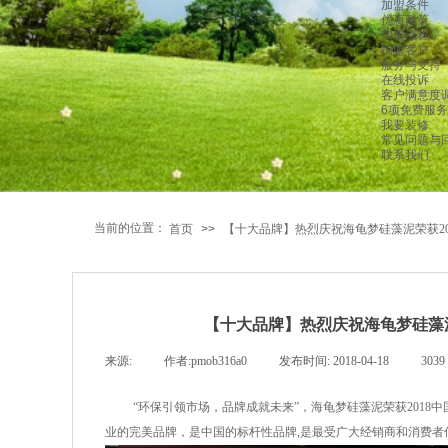
加盟条件
优惠政策
加盟流程
加盟客户
服务与支持
在线投诉
客户满意度
6项免费服务
我要装修
常见问题与
联系我们
当前的位置：
首页
>>
【十大品牌】热烈庆祝海龟梦硅藻泥荣获2
【十大品牌】热烈庆祝海龟梦硅藻泥
来源:
|
作者:
pmob316a0
|
发布时间:
2018-04-18
|
3039
“环保引领市场，品牌成就未来”，
海龟梦硅藻泥
荣获
201
业的完美品牌，是中国的标杆性品牌
,
是最受广大经销商和消费者