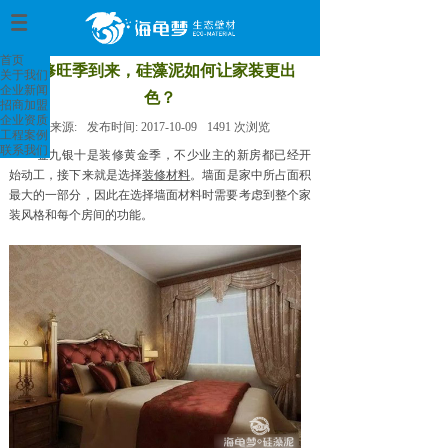
首页
>
首页
装修旺季到来，硅藻泥如何让家装更出
关于我们
企业新闻
色？
招商加盟
企业资质
来源:
发布时间:
2017-10-09
1491
次浏览
工程案例
联系我们
金九银十是装修黄金季，不少业主的新房都已经开
始动工，接下来就是选择
装修材料
。墙面是家中所占面积
最大的一部分，因此在选择墙面材料时需要考虑到整个家
装风格和每个房间的功能。