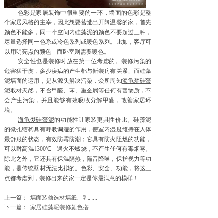
色彩是家居装饰中很重要的一环，墙面的色彩是整
个家居风格的主宰，因此想要营造出开阔温馨的家，首先
颜色不能多，同一个空间内
硅藻泥
的颜色不要超过三种，
尽量选择同一色系或冷色系列或暖色系列。比如，客厅可
以用明亮点的颜色，而卧室则需要暖色。
安全性也是装修时放在第一位考虑的。
装修
污染的
危害猛于虎，多少疾病的产生都与新装房有关系。而硅藻
泥墙面的运用，是从源头解决污染，众所周知
海龟梦
硅藻
泥
取材天然，不含
甲醛、苯、重金属等任何有害物质，不
会产生污染，并且能够有效吸收分解甲醛，改善家居环
境。
海龟梦
硅藻泥
的功能性让家装更具性价比。硅藻泥
的微孔结构具有呼吸调湿的作用，使室内湿度维持在人体
最舒服的状态，有效防霉防潮；它具有防火阻燃的功能，
可以耐高温
1300℃，遇火不燃烧，不产生任何有毒烟雾。
除此之外，它还具有保温隔热，隔音降噪，保护视力等功
能，是传统壁材无法比拟的。色彩、安全、功能，将这三
点都考虑到，装修出来的家一定是你最满意的模样！
上一篇：
墙面装修选材墙纸、乳......
下一篇：
家居硅藻泥装修颜色搭......