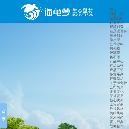
首页
新闻中心
企业新闻
行业资讯
视频影音
硅藻泥百科
装修知识
微水泥
艺术涂料
贝壳粉
玻璃膜
仿石漆
产品中心
产品系列
产品工艺
多彩系列
硅藻制品
关于海龟梦
公司简介
企业文化
荣誉资质
核心优势
工程案例
欧式风格
简约风格
艺术时尚
复古经典
战略合作