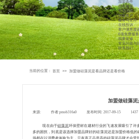
加盟条件
优惠政策
加盟流程
加盟客户
服务与支持
在线投诉
客户满意度
6项免费服务
我要装修
常见问题与
联系我们
当前的位置：
首页
>>
加盟做硅藻泥是看品牌还是看价格
加盟做硅藻泥
来源:
|
作者:
pmob316a0
|
发布时间:
2017-09-15
|
1437
现在由于
硅藻泥
环保壁材在建材行业的飞速发展吸引了许
多的困扰，到底是该选择加盟品牌好的硅藻泥还是加盟价格低的
场都在以消费者体验为主，只有真正品质高的硅藻泥品牌才会受