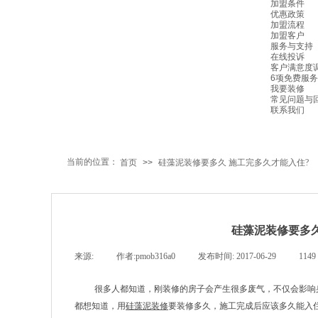
加盟条件
优惠政策
加盟流程
加盟客户
服务与支持
在线投诉
客户满意度
6项免费服务
我要装修
常见问题与
联系我们
当前的位置：
首页
>>
硅藻泥装修要多久 施工完多久才能入住?
硅藻泥装修要多久
来源:
|
作者:
pmob316a0
|
发布时间:
2017-06-29
|
1149
很多人都知道，刚装修的房子会产生很多废气，不仅会影响
都想知道，用
硅藻泥装修
要装修多久，施工完成
后应该多久能入