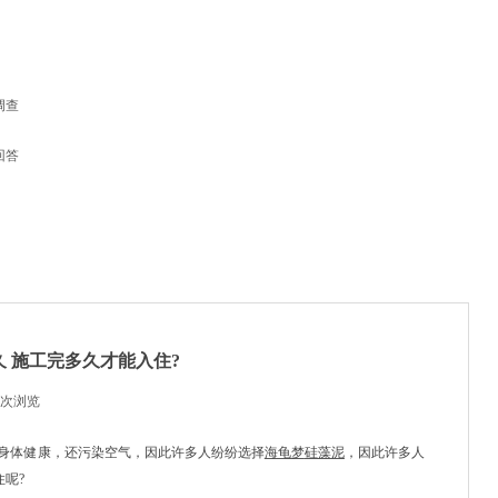
调查
回答
 施工完多久才能入住?
次浏览
|
身体健康，还污染空气，因此许多人纷纷选择
海龟梦
硅藻泥
，因此许多人
住呢
?