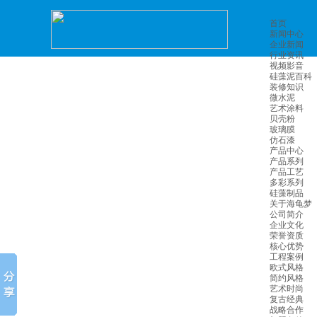
首页
新闻中心
企业新闻
行业资讯
视频影音
硅藻泥百科
装修知识
微水泥
艺术涂料
贝壳粉
玻璃膜
仿石漆
产品中心
产品系列
产品工艺
多彩系列
硅藻制品
关于海龟梦
公司简介
企业文化
荣誉资质
核心优势
工程案例
欧式风格
简约风格
艺术时尚
复古经典
战略合作