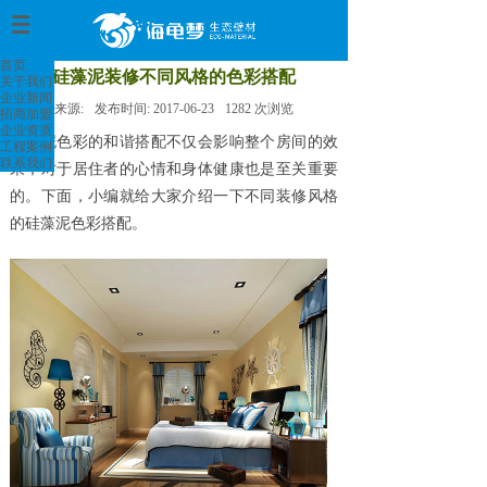
首页
>
首页
硅藻泥装修不同风格的色彩搭配
关于我们
企业新闻
来源:
发布时间:
2017-06-23
1282
次浏览
招商加盟
企业资质
硅藻泥色彩的和谐搭配不仅会影响整个房间的效
工程案例
联系我们
果，对于居住者的心情和身体健康也是至关重要
的。下面，
小编就给大家介绍一下不同装修风格
的硅藻泥色彩搭配。