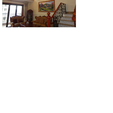
4、清新田园
浪漫的田园风是最近大家比较热衷的风格，
干净清爽的碎花布艺搭配淡黄色的
硅藻泥背景墙
墙壁色彩，除了温馨，小编想不出合适的词汇，
当然还有家庭的幸福感。在繁忙的都市呆久了，
惬意的田园生活成为大家假日里追逐的生活体
验，然而将这种静谧安逸的氛围带入家中，也是
一种相当不错的选择，
硅藻泥厂家
的回归自然本
就是生活的最高境界，当然可以适当的加载一些
灵动的元素，你的生活仿佛注入了郊外那片浮动
心扉的时光。
硅藻泥适合各种风格的装修，只要学会正确
搭配，相信您一定可以打造出属于自己的硅藻泥