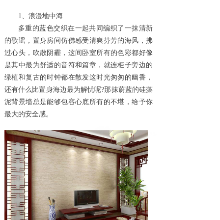
1、浪漫地中海
多重的蓝色交织在一起共同编织了一抹清新
的歌谣，置身房间仿佛感受清爽芬芳的海风，拂
过心头，吹散阴霾，这间卧室所有的色彩都好像
是其中最为舒适的音符和篇章，就连柜子旁边的
绿植和复古的时钟都在散发这时光匆匆的幽香，
还有什么比置身海边最为解忧呢
?那抹蔚蓝的
硅藻
泥背景墙
总是能够包容心底所有的不堪，给予你
最大的安全感。