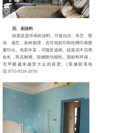
四、刷涂料
硅藻泥
是
环保
的涂料。
可做拉丝、布艺、喷
涂、扇艺、各种肌理，也可纸刻印和
丝网印
将图
案印出。色彩丰富，可随意选择。硅藻泥不仅寿
命长，而且耐潮，阻燃附功能性。因材料环保，
无甲醛越来越受大众的喜爱。
(装修联系电
话
:0755
-
8529
-
2079
)