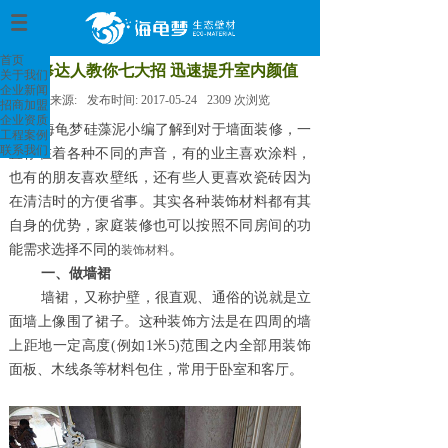
首页
>
首页
装修达人教你七大招 迅速提升室内颜值
关于我们
企业新闻
来源:
发布时间:
2017-05-24
2309
次浏览
招商加盟
企业资质
海龟梦硅藻泥
小编了解到对于墙面
装修
，一
工程案例
联系我们
直存在着各种不同的声音，有的业主喜欢涂料，
也有的朋友喜欢壁纸，
还有些人更喜欢瓷砖因为
在清洁时的方便省事。其实各种装饰材料都有其
自身的优势，家庭装修也可以按照不同房间的功
能需求选择不同的
。
装饰材料
一、做墙裙
墙裙，又称护壁，很直观、通俗的说就是立
面墙上像围了裙子。这种装饰方法是在四周的墙
上距地一定高度
(例如1米5)范围之内全部用装饰
面板、木线条等材料包住，常用于卧室和客厅。