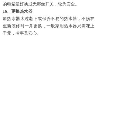
的电箱最好换成无熔丝开关，较为安全。
16、更换热水器
原热水器太过老旧或保养不易的热水器，不妨在
重新装修时一并更换，一般家用热水器只需花上
千元，省事又安心。
17、所有线路均需配管
线路最好配管
(电线、电话线、电视讯号线)，配
管的好处在于可避免老鼠或其它动物咬坏电线，
且可避免电波的互相干扰，而日后重新抽换或加
线时，也有管路可寻。
18、木作防虫处理
除了关注角料有没有做过防腐处理以外，也要重
视角料的防虫问题。使用经过防虫处理过的角
料，能在一定程度上降低遭遇虫蛀蚀的风险。
19、使用现成家具
如果家里的东西并不多，不需要利用屋内来创造
更多收纳空间，可以使用现成的家具，一些旧家