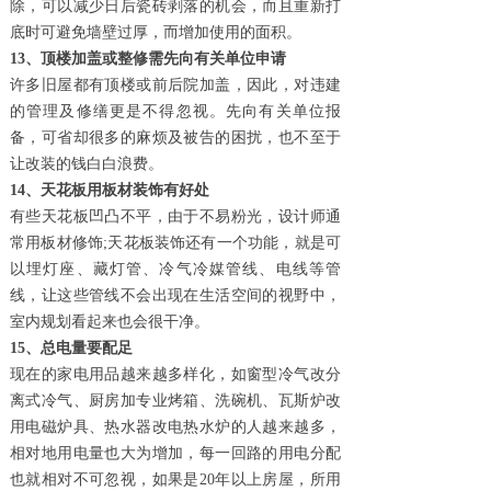
除，可以减少日后瓷砖剥落的机会，而且重新打
底时可避免墙壁过厚，而增加使用的面积。
13、顶楼加盖或整修需先向有关单位申请
许多旧屋都有顶楼或前后院加盖，因此，对违建
的管理及修缮更是不得忽视。先向有关单位报
备，可省却很多的麻烦及被告的困扰，也不至于
让改装的钱白白浪费。
14、天花板用板材装饰有好处
有些天花板凹凸不平，由于不易粉光，设计师通
常用板材修饰
;天花板装饰还有一个功能，就是可
以埋灯座、藏灯管、冷气冷媒管线、电线等管
线，让这些管线不会出现在生活空间的视野中，
室内规划看起来也会很干净。
15、总电量要配足
现在的家电用品越来越多样化，如窗型冷气改分
离式冷气、厨房加专业烤箱、洗碗机、瓦斯炉改
用电磁炉具、热水器改电热水炉的人越来越多，
相对地用电量也大为增加，每一回路的用电分配
也就相对不可忽视，如果是
20年以上房屋，所用