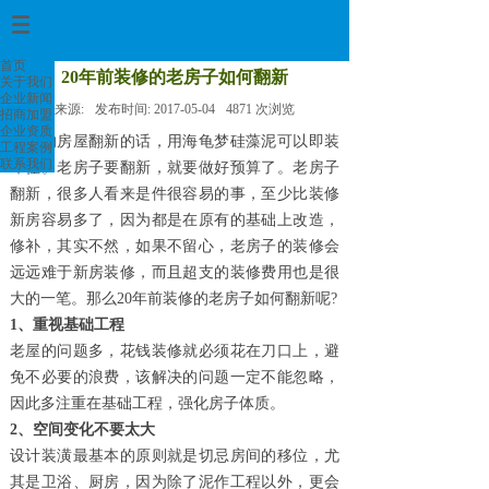
首页
>
首页
20年前装修的老房子如何翻新
关于我们
企业新闻
来源:
发布时间:
2017-05-04
4871
次浏览
招商加盟
企业资质
简单的房屋翻新的话，用海龟梦硅藻泥可以即装
工程案例
联系我们
即住。
老房子要翻新，就要做好预算了。
老房子
翻新，很多人看来是件很容易的事，至少比装修
新房容易多了，因为都是在原有的基础上改造，
修补，其实不然，如果不留心，老房子的装修会
远远难于新房装修，而且超支的装修费用也是很
大的一笔。那么
20年前装修的老房子如何翻新呢?
1、重视基础工程
老屋的问题多，花钱装修就必须花在刀口上，避
免不必要的浪费，该解决的问题一定不能忽略，
因此多注重在基础工程，强化房子体质。
2、空间变化不要太大
设计装潢最基本的原则就是切忌房间的移位，尤
其是卫浴、厨房，因为除了泥作工程以外，更会