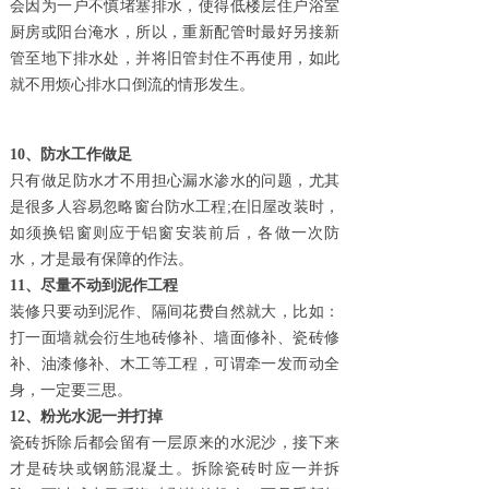
会因为一户不慎堵塞排水，使得低楼层住户浴室
厨房或阳台淹水，所以，重新配管时最好另接新
管至地下排水处，并将旧管封住不再使用，如此
就不用烦心排水口倒流的情形发生。
10、防水工作做足
只有做足防水才不用担心漏水渗水的问题，尤其
是很多人容易忽略窗台防水工程
;在旧屋改装时，
如须换铝窗则应于铝窗安装前后，各做一次防
水，才是最有保障的作法。
11、尽量不动到泥作工程
装修只要动到泥作、隔间花费自然就大，比如：
打一面墙就会衍生地砖修补、墙面修补、瓷砖修
补、油漆修补、木工等工程，可谓牵一发而动全
身，一定要三思。
12、粉光水泥一并打掉
瓷砖拆除后都会留有一层原来的水泥沙，接下来
才是砖块或钢筋混凝土。拆除瓷砖时应一并拆