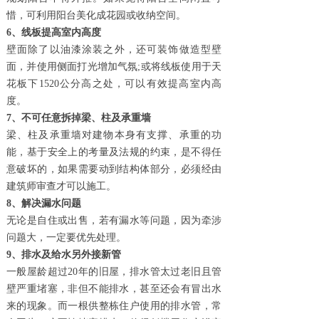
惜，可利用阳台美化成花园或收纳空间。
6、线板提高室内高度
壁面除了以油漆涂装之外，还可装饰做造型壁
面，并使用侧面打光增加气氛
;或将线板使用于天
花板下1520公分高之处，可以有效提高室内高
度。
7、不可任意拆掉梁、柱及承重墙
梁、柱及承重墙对建物本身有支撑、承重的功
能，基于安全上的考量及法规的约束，是不得任
意破坏的，如果需要动到结构体部分，必须经由
建筑师审查才可以施工。
8、解决漏水问题
无论是自住或出售，若有漏水等问题，因为牵涉
问题大，一定要优先处理。
9、排水及给水另外接新管
一般屋龄超过
20年的旧屋，排水管太过老旧且管
壁严重堵塞，非但不能排水，甚至还会有冒出水
来的现象。而一根供整栋住户使用的排水管，常