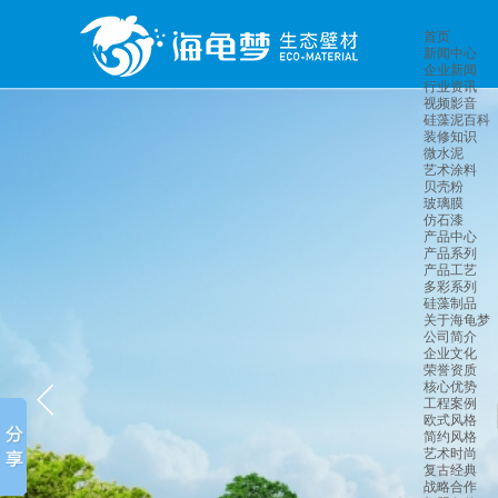
首页
新闻中心
企业新闻
行业资讯
视频影音
硅藻泥百科
装修知识
微水泥
艺术涂料
贝壳粉
玻璃膜
仿石漆
产品中心
产品系列
产品工艺
多彩系列
硅藻制品
关于海龟梦
公司简介
企业文化
荣誉资质
核心优势
工程案例
欧式风格
简约风格
艺术时尚
复古经典
战略合作