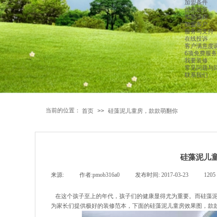
加盟条件
优惠政策
加盟流程
加盟客户
服务与支持
在线投诉
客户满意度
6项免费服务
我要装修
常见问题与
联系我们
当前的位置：
首页
>>
硅藻泥儿童房，款款萌翻你
硅藻泥儿
来源:
|
作者:
pmob316a0
|
发布时间:
2017-03-23
|
1205
在这个孩子至上的年代，孩子们的健康显得尤为重要。而
硅藻
为家长们提供极好的装修范本，下面的硅藻泥儿童房效果图，
款