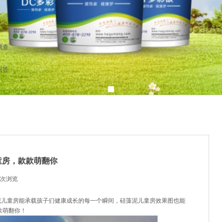
调查
回答
童房，款款萌翻你
次浏览
|
泥儿童房
能承载孩子们健康成长的每一个瞬间，硅藻泥儿童房效果图也能
款萌翻你
！