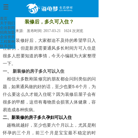
首页
>
首页
装修后，多久可入住？
关于我们
企业新闻
来源:
发布时间:
2017-03-21
1624
次浏览
招商加盟
企业资质
房子装修好后，大家都迫不及待的希望早日入
工程案例
联系我们
住新房，但是新房需要通风多长时间方可入住是
很多人想要知道的事情，今天小编就为大家整理
一下。
一、 新装修的房子多久可以入住
相信大多数刚装修完的朋友都会问到类似的问
题，如果通风做的好的话，至少也要5-6个月，为
什么要这么久才能入住呢？因为装修后屋子会有
很多的甲醛，这些有毒物质会损害人体健康，容
易造成各种疾病。
二、新装修的房子多久孕妇可以入住
越晚就越好，至少也要六个月以上，尤其是刚
怀孕的三个月，前三个月是宝宝最不稳定的时