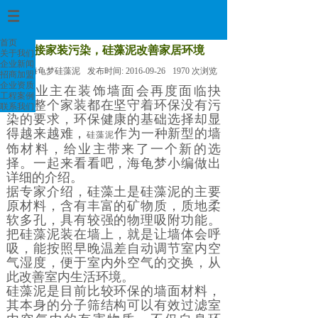
首页
>
首页
拒接家装污染，硅藻泥改善家居环境
关于我们
企业新闻
来源:
海龟梦硅藻泥
发布时间:
2016-09-26
1970
次浏览
招商加盟
企业资质
很多业主在装饰墙面会再度面临抉
工程案例
择，整个家装都在坚守着环保没有污
联系我们
染的要求，环保健康的基础选择却显
得越来越难，
作为一种新型的墙
硅藻泥
饰材料，给业主带来了一个新的选
择。一起来看看吧，海龟梦小编做出
详细的介绍。
据专家介绍，硅藻土是硅藻泥的主要
原材料，含有丰富的矿物质，质地柔
软多孔，具有较强的物理吸附功能。
把硅藻泥装在墙上，就是让墙体会呼
吸，能按照早晚温差自动调节室内空
气湿度，便于室内外空气的交换，从
此改善室内生活环境。
硅藻泥是目前比较环保的墙面材料，
其本身的分子筛结构可以有效过滤室