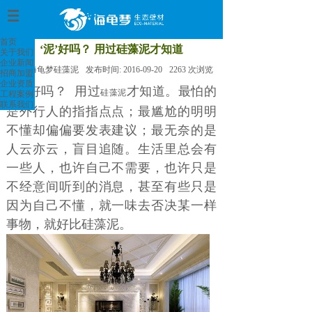
首页
>
首页
‘泥’好吗？ 用过硅藻泥才知道
关于我们
企业新闻
来源:
海龟梦硅藻泥
发布时间:
2016-09-20
2263
次浏览
招商加盟
企业资质
‘泥’好吗？ 用过
才知道。最怕的
硅藻泥
工程案例
联系我们
是外行人的指指点点；最尴尬的明明
不懂却偏偏要发表建议；最无奈的是
人云亦云，盲目追随。生活里总会有
一些人，也许自己不需要，也许只是
不经意间听到的消息，甚至有些只是
因为自己不懂，就一味去否决某一样
事物，就好比硅藻泥。