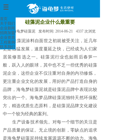
首页
>
首页
硅藻泥企业什么最重要
关于我们
企业新闻
来源:
海龟梦硅藻泥
发布时间:
2014-06-21
4337
次浏览
招商加盟
企业资质
硅藻泥涂料自面世之初就被受关注，近几年
工程案例
联系我们
更是迅猛发展，速度蔓延之快，已经成为人们家
居装修首选之一。硅藻泥行业也如雨后春笋一
般，跃入人的眼球，其中也不乏一些优秀的硅藻
泥企业，这些企业不仅注重对自身的内功修炼，
更注重企业文化的发展，用好的产品打造自身的
品牌，海龟梦硅藻泥就是硅藻泥品牌中表现比较
突出的一个。海龟梦品牌硅藻泥独特天然环保配
方，精选优质生态原料，是硅藻泥品牌文化建设
中一个较为经典的案列。
生产设备技术领先。对每一个细节的关注是
产品质量的保证。无止境的创新，零缺点的追求
是海龟梦硅藻泥持续发展源源不断的动力。海龟