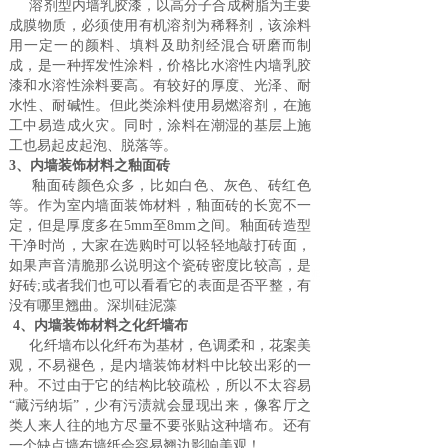
溶剂型内墙乳胶漆，以高分子合成树脂为主要
成膜物质，必须使用有机溶剂为稀释剂，该涂料
用一定一的颜料、填料及助剂经混合研磨而制
成，是一种挥发性涂料，价格比水溶性内墙乳胶
漆和水溶性涂料要高。有较好的厚度、光泽、耐
水性、耐碱性。但此类涂料使用易燃溶剂，在施
工中易造成火灾。同时，涂料在潮湿的基层上施
工也易起皮起泡、脱落等。
3、内墙装饰材料之釉面砖
釉面砖颜色众多，比如白色、灰色、砖红色
等。作为室内墙面装饰材料，釉面砖的长宽不一
定，但是厚度多在5mm至8mm之间。釉面砖造型
干净时尚，大家在选购时可以轻轻地敲打砖面，
如果声音清脆那么说明这个瓷砖密度比较高，是
好砖;或者我们也可以看看它的表面是否平整，有
没有哪里翘曲。深圳硅泥藻
4、内墙装饰材料之化纤墙布
化纤墙布以化纤布为基材，色调柔和，花案美
观，不易褪色，是内墙装饰材料中比较出彩的一
种。不过由于它的结构比较疏松，所以不太容易
“藏污纳垢”，少有污渍就会显现出来，像客厅之
类人来人往的地方尽量不要张贴这种墙布。还有
一个缺点墙布墙纸会容易翘边影响美观！