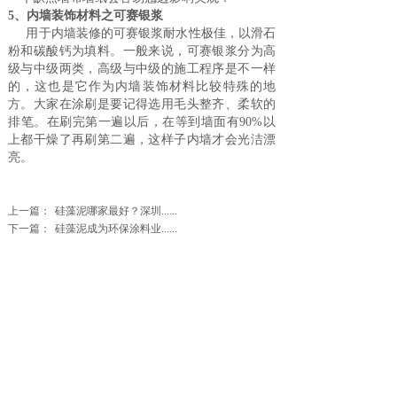
5、内墙装饰材料之可赛银浆
用于内墙装修的可赛银浆耐水性极佳，以滑石
粉和碳酸钙为填料。一般来说，可赛银浆分为高
级与中级两类，高级与中级的施工程序是不一样
的，这也是它作为内墙装饰材料比较特殊的地
方。大家在涂刷是要记得选用毛头整齐、柔软的
排笔。在刷完第一遍以后，在等到墙面有90%以
上都干燥了再刷第二遍，这样子内墙才会光洁漂
亮。
上一篇：
硅藻泥哪家最好？深圳......
下一篇：
硅藻泥成为环保涂料业......