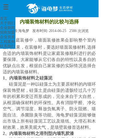
首页
>
首页
内墙装饰材料的比较与选择
关于我们
企业新闻
来源:
海龟梦
发布时间:
2014-06-25
2586
次浏览
招商加盟
企业资质
家庭装修中，墙面装修效果会影响整个室内
工程案例
联系我们
空间效果，在装修时，要选好墙面装修材料,选择
合适的内墙装饰材料是让家庭装修顺利进行的必
要保障。大家能够从它们各自的特性以及各自的
优缺点出发，根据自己家装修的实际情况选择合
适的内墙装修材料。
1、内墙装饰材料之硅藻泥
硅藻泥是一种以硅藻土为主要原材料的内墙环
保装饰壁材，硅藻土是由硅藻的遗骸经过几十万
年的积累和变迁而形成的，完全来自于大自然，
从根源确保材料的环保性。具有消除甲醛、净化
空气、调节湿度、释放负氧离子、防火阻燃、墙
面自洁、杀菌除臭等功能。海龟梦硅藻泥能够做
出市场上所有硅藻泥工艺以及墙纸、大理石和木
材效果，效果美观大气，是墙壁装修首选材料。
2、内墙装饰材料之溶剂型内墙乳胶漆