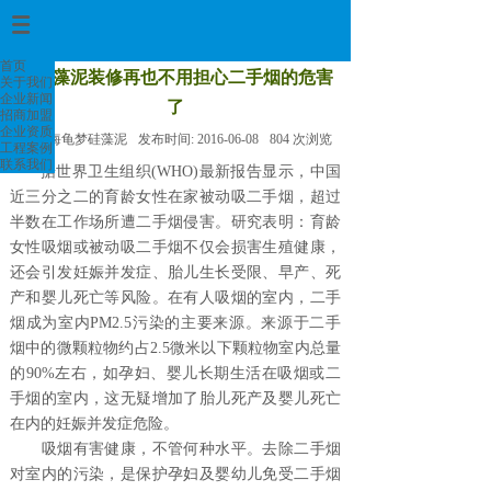
首页
>
首页
用硅藻泥装修再也不用担心二手烟的危害
关于我们
企业新闻
了
招商加盟
企业资质
来源:
海龟梦硅藻泥
发布时间:
2016-06-08
804
次浏览
工程案例
联系我们
据世界卫生组织(WHO)最新报告显示，中国
近三分之二的育龄女性在家被动吸二手烟，超过
半数在工作场所遭二手烟侵害。研究表明：育龄
女性吸烟或被动吸二手烟不仅会损害生殖健康，
还会引发妊娠并发症、胎儿生长受限、早产、死
产和婴儿死亡等风险。在有人吸烟的室内，二手
烟成为室内PM2.5污染的主要来源。来源于二手
烟中的微颗粒物约占2.5微米以下颗粒物室内总量
的90%左右，如孕妇、婴儿长期生活在吸烟或二
手烟的室内，这无疑增加了胎儿死产及婴儿死亡
在内的妊娠并发症危险。
吸烟有害健康，不管何种水平。去除二手烟
对室内的污染，是保护孕妇及婴幼儿免受二手烟