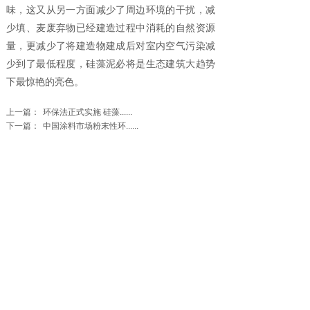
味，这又从另一方面减少了周边环境的干扰，减
少填、麦废弃物已经建造过程中消耗的自然资源
量，更减少了将建造物建成后对室内空气污染减
少到了最低程度，硅藻泥必将是生态建筑大趋势
下最惊艳的亮色。
上一篇：
环保法正式实施 硅藻......
下一篇：
中国涂料市场粉末性环......