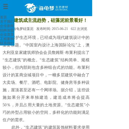
首页
>
首页
生态建筑成主流趋势，硅藻泥前景看好！
关于我们
企业新闻
来源:
海龟梦硅藻泥
发布时间:
2015-06-21
622
次浏览
招商加盟
企业资质
保护生态环境，已经成为现代建筑设计中的
工程案例
联系我们
重要课题。“中国室内设计上海国际论坛”上，澳
大利亚皇家建筑师协会会员詹姆斯·布莱利提出了
“生态建筑”的概念。“生态建筑”结构简单、规模
较小，但内部则包含多种组合式的功能。布莱利
设计的某商业城项目中，一幢多层建筑中融合了
大卖场、餐厅、酒吧、电影院、健身房等多种设
施，屋顶甚至还有一个网球场。据介绍，这些设
施如果分开来单独建造，建造成本将会提高
50％，并且占用大量的土地资源。“生态建筑”小
巧的外型占用较小的空间，多样化的功能则满足
住户的需求。
此外，“生态建筑”的建筑装饰材料要求使用