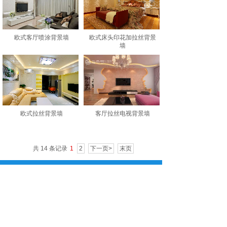
欧式客厅喷涂背景墙
欧式床头印花加拉丝背景
墙
欧式拉丝背景墙
客厅拉丝电视背景墙
共 14 条记录
1
2
下一页>
末页
全国服务热线：
战略合作热线:
0755-85292079
400-878-2219
深圳市海龟梦新能源科技环保有限公司版权所有
地址/address：深圳市龙岗区吉华街道办赛格ECO中心5
栋1002