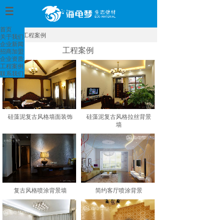
首页
>
首页
工程案例
关于我们
深圳市海龟梦新能源科技环保有限公司版权所有
企业新闻
地址/address：深圳市龙岗区吉华街道办赛格ECO中心5
工程案例
招商加盟
栋1002
企业资质
邮箱/phone：haiguimeng@out look.com
工程案例
联系我们
硅藻泥复古风格墙面装饰
硅藻泥复古风格拉丝背景
墙
复古风格喷涂背景墙
简约客厅喷涂背景